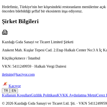
Hedefimiz, Türkiye'nin her köşesindeki restoranların menülerine açık 
önceden bilebildiği şeffaf bir ekosistem inşa ediyoruz.
Şirket Bilgileri
Kazdağı Gıda Sanayi ve Ticaret Limited Şirketi
Atakent Mah. Kuşlar Tepesi Cad. 2.Etap Halkalı Center No:3 A İç K
Küçükçekmece / İstanbul
VKN: 5411249959 · Halkalı Vergi Dairesi
iletisim@kaciyor.com
Kaçıyor
TR
EN
Kullanım Koşulları
Gizlilik Politikası
KVKK Aydınlatma Metni
Çerez P
©
2026
Kazdağı Gıda Sanayi ve Ticaret Ltd. Şti. · VKN 5411249959