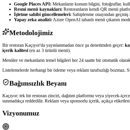
Google Places API:
Mekanların konum bilgisi, fotoğraflar, kull
Resmi menü kaynakları:
Restoranların kendi QR menü platfor
İşletme sahibi güncellemeleri:
Sahiplenme onayından geçmiş iş
Yapay zeka analizi:
Azure OpenAI tabanlı menü çıkarım modeli,
Metodolojimiz
Bir restoran Kaçıyor'da yayınlanmadan önce şu denetimden geçer:
ka
içerik kalitesi
(en az 3 ürünlü menü).
Menüler ve mekanların temel bilgileri her 24 saatte bir otomatik olarak
Listelemelerde herhangi bir ödeme veya reklam tarafsızlığı bozmaz. Sı
Bağımsızlık Beyanı
Kaçıyor; tek bir restoran zinciri, dağıtım platformu veya yiyecek-içecek
sunmadıkça reddedilir. Reklam veya sponsorlu içerik, açıkça etiketleni
Vizyonumuz