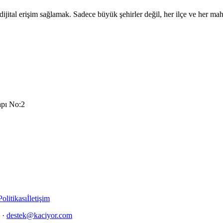
dijital erişim sağlamak. Sadece büyük şehirler değil, her ilçe ve her m
apı No:2
olitikası
İletişim
 ·
destek@kaciyor.com