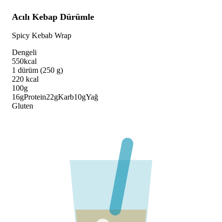
Acılı Kebap Dürümle
Spicy Kebab Wrap
Dengeli
550
kcal
1 dürüm (250 g)
220
kcal
100g
16
g
Protein
22
g
Karb
10
g
Yağ
Gluten