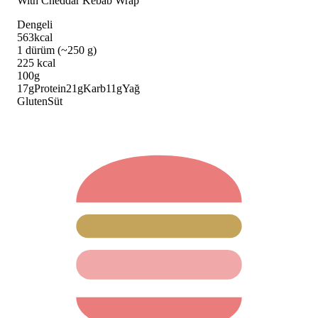
With Cheddar Kebab Wrap
Dengeli
563
kcal
1 dürüm (~250 g)
225
kcal
100g
17
g
Protein
21
g
Karb
11
g
Yağ
Gluten
Süt