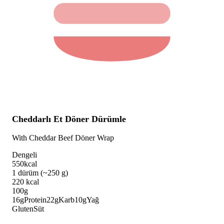
Cheddarlı Et Döner Dürümle
With Cheddar Beef Döner Wrap
Dengeli
550
kcal
1 dürüm (~250 g)
220
kcal
100g
16
g
Protein
22
g
Karb
10
g
Yağ
Gluten
Süt