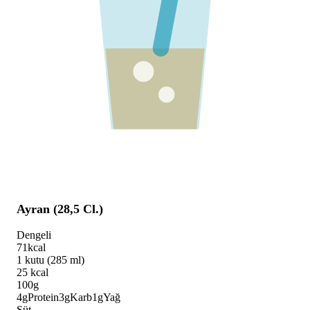
Ayran (28,5 Cl.)
Dengeli
71
kcal
1 kutu (285 ml)
25
kcal
100g
4
g
Protein
3
g
Karb
1
g
Yağ
Süt