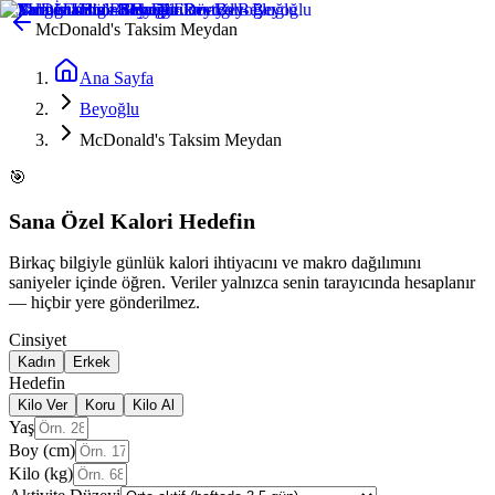
McDonald's Taksim Meydan
Ana Sayfa
Beyoğlu
McDonald's Taksim Meydan
🎯
Sana Özel Kalori Hedefin
Birkaç bilgiyle günlük kalori ihtiyacını ve makro dağılımını
saniyeler içinde öğren. Veriler yalnızca senin tarayıcında hesaplanır
— hiçbir yere gönderilmez.
Cinsiyet
Kadın
Erkek
Hedefin
Kilo Ver
Koru
Kilo Al
Yaş
Boy (cm)
Kilo (kg)