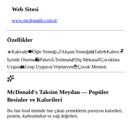
Web Sitesi
www.mcdonalds.com.tr/
Özellikler
☀️
Kahvaltı
🍽️
Öğle Yemeği
🌙
Akşam Yemeği
🍰
Tatlı
☕
Kahve
🪑
İçeride Oturma
🛍️
Paket
🚴
Teslimat
🌿
Dış Mekan
👶
Çocuklara
Uygun
👥
Grup Uygun
🥗
Vejetaryen
🍟
Çocuk Menüsü
McDonald's Taksim Meydan
— Popüler
Besinler ve Kalorileri
Bu
fast food
türünde öne çıkan yemeklerin porsiyon kalorileri,
protein, karbonhidrat ve yağ değerleri.