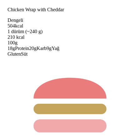
Chicken Wrap with Cheddar
Dengeli
504
kcal
1 dürüm (~240 g)
210
kcal
100g
18
g
Protein
20
g
Karb
9
g
Yağ
Gluten
Süt