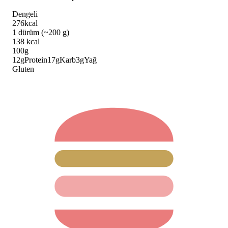
Dengeli
276
kcal
1 dürüm (~200 g)
138
kcal
100g
12
g
Protein
17
g
Karb
3
g
Yağ
Gluten