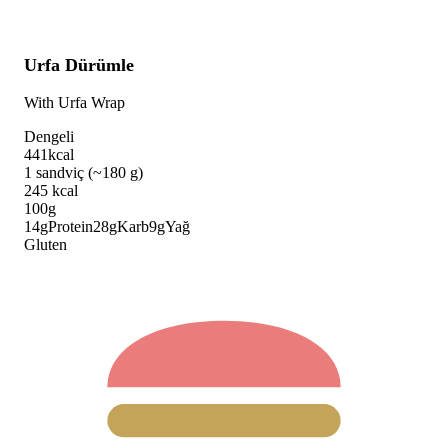
Urfa Dürümle
With Urfa Wrap
Dengeli
441
kcal
1 sandviç (~180 g)
245
kcal
100g
14
g
Protein
28
g
Karb
9
g
Yağ
Gluten