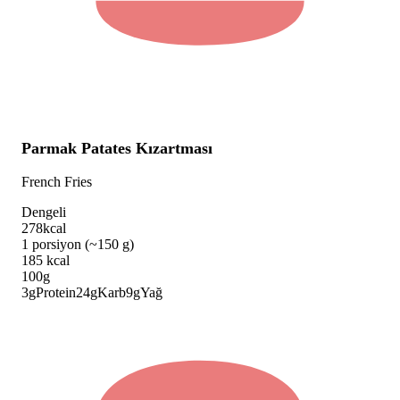
Parmak Patates Kızartması
French Fries
Dengeli
278
kcal
1 porsiyon (~150 g)
185
kcal
100g
3
g
Protein
24
g
Karb
9
g
Yağ