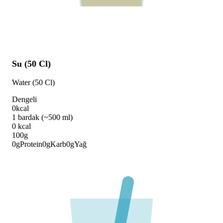
Su (50 Cl)
Water (50 Cl)
Dengeli
0
kcal
1 bardak (~500 ml)
0
kcal
100g
0
g
Protein
0
g
Karb
0
g
Yağ