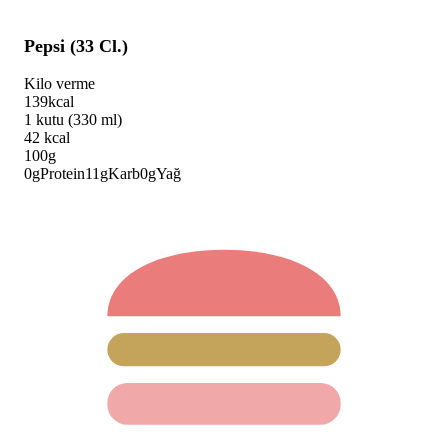
Pepsi (33 Cl.)
Kilo verme
139
kcal
1 kutu (330 ml)
42
kcal
100g
0
g
Protein
11
g
Karb
0
g
Yağ