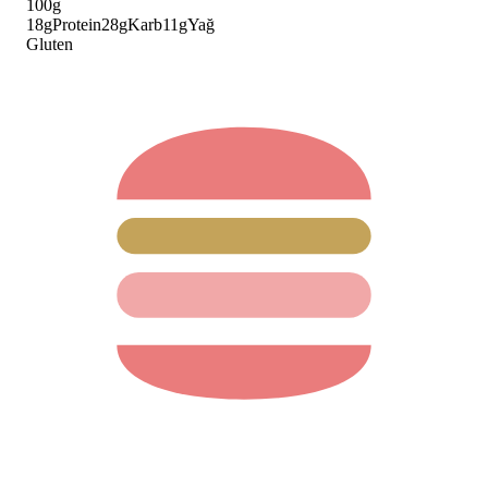
100g
18
g
Protein
28
g
Karb
11
g
Yağ
Gluten