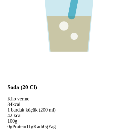
Soda (20 Cl)
Kilo verme
84
kcal
1 bardak küçük (200 ml)
42
kcal
100g
0
g
Protein
11
g
Karb
0
g
Yağ