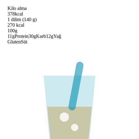
Kilo alma
378
kcal
1 dilim (140 g)
270
kcal
100g
11
g
Protein
30
g
Karb
12
g
Yağ
Gluten
Süt