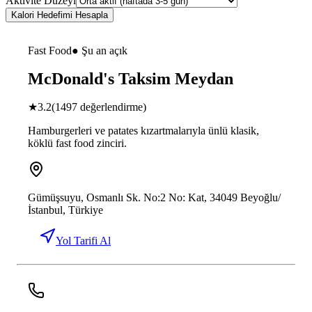
Aktivite Düzeyi
Kalori Hedefimi Hesapla
Fast Food
● Şu an açık
McDonald's Taksim Meydan
★
3.2
(
1497
değerlendirme)
Hamburgerleri ve patates kızartmalarıyla ünlü klasik,
köklü fast food zinciri.
Gümüşsuyu, Osmanlı Sk. No:2 No: Kat, 34049 Beyoğlu/
İstanbul, Türkiye
Yol Tarifi Al