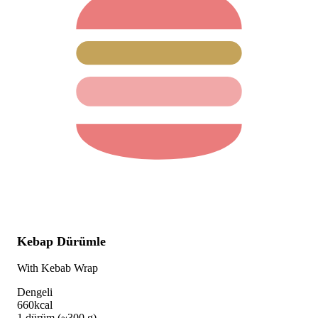
Kebap Dürümle
With Kebab Wrap
Dengeli
660
kcal
1 dürüm (~300 g)