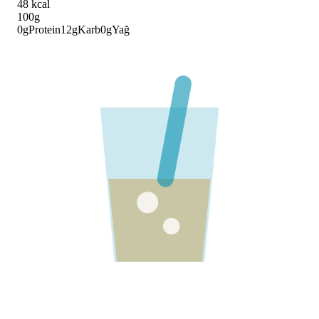
48
kcal
100g
0
g
Protein
12
g
Karb
0
g
Yağ