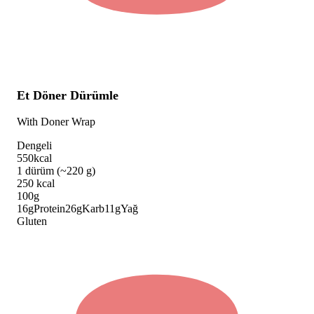
Et Döner Dürümle
With Doner Wrap
Dengeli
550
kcal
1 dürüm (~220 g)
250
kcal
100g
16
g
Protein
26
g
Karb
11
g
Yağ
Gluten