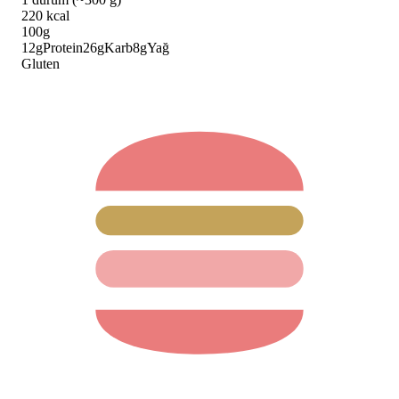
220
kcal
100g
12
g
Protein
26
g
Karb
8
g
Yağ
Gluten