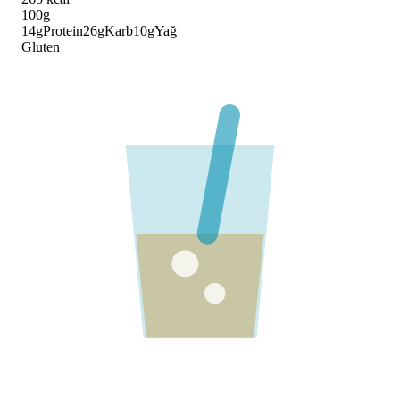
100g
14
g
Protein
26
g
Karb
10
g
Yağ
Gluten