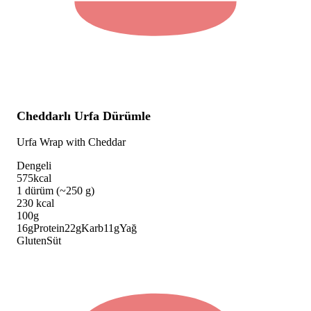
Cheddarlı Urfa Dürümle
Urfa Wrap with Cheddar
Dengeli
575
kcal
1 dürüm (~250 g)
230
kcal
100g
16
g
Protein
22
g
Karb
11
g
Yağ
Gluten
Süt